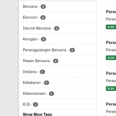
Bencana
-
6
Pers
Ekonomi
-
3
Perse
XLSX
Darurat Bencana
-
2
Kerugian
-
2
Pers
Penanggulangan Bencana
-
Perse
2
XLSX
Rawan Bencana
-
2
Destana
-
1
Pers
Perse
Kebakaran
-
1
XLSX
Kebencanaan
-
1
Pers
KLB
-
1
Perse
Show More Tags