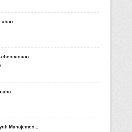
 Lahan
 Kebencanaan
n
ncana
ayah Manajemen...