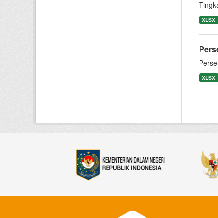
Tingk
XLSX
Pers
Perse
XLSX