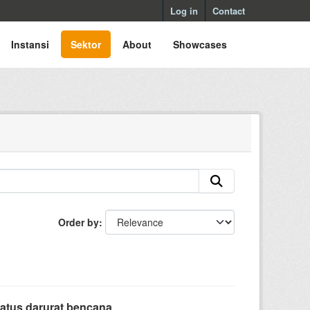
Log in
Contact
Instansi
Sektor
About
Showcases
Order by
tatus darurat bencana