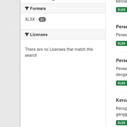
benca
Formats
XLSX
XLSX
-
21
Pers
Licenses
Perse
XLSX
There are no Licenses that match this
search
Pers
Perse
denga
XLSX
Keru
Kerug
gangg
XLSX