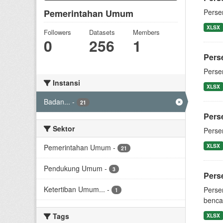
Pemerintahan Umum
Perse
XLSX
Followers
Datasets
Members
0
256
1
Pers
Perse
Instansi
XLSX
Badan...
-
21
Pers
Sektor
Perse
XLSX
Pemerintahan Umum
-
21
Pendukung Umum
-
3
Pers
Ketertiban Umum...
-
Perse
1
benca
Tags
XLSX