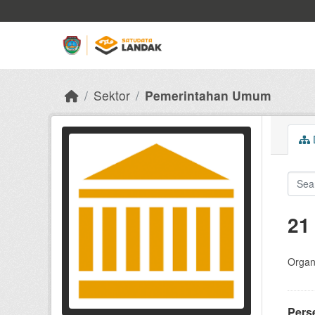
Skip to main content
Sektor
Pemerintahan Umum
D
21
Organi
Pers