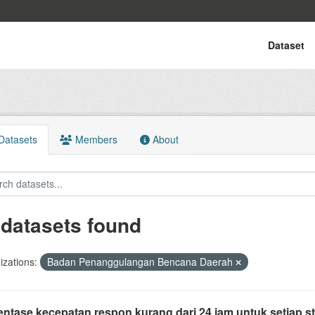
Dataset
atasets
Members
About
 datasets found
zations:
Badan Penanggulangan Bencana Daerah
entase kecepatan respon kurang dari 24 jam untuk setiap s