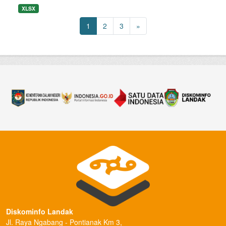
XLSX
1
2
3
»
Diskominfo Landak
Jl. Raya Ngabang - Pontianak Km 3,