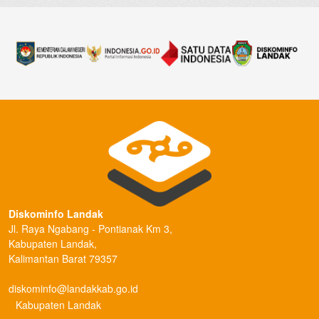
Diskominfo Landak
Jl. Raya Ngabang - Pontianak Km 3,
Kabupaten Landak,
Kalimantan Barat 79357
diskominfo@landakkab.go.id
Kabupaten Landak