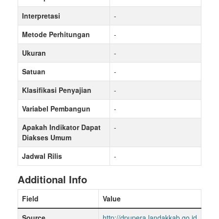
Interpretasi
-
Metode Perhitungan
-
Ukuran
-
Satuan
-
Klasifikasi Penyajian
-
Variabel Pembangun
-
Apakah Indikator Dapat
-
Diakses Umum
Jadwal Rilis
-
Additional Info
Field
Value
Source
http://dpupera.landakkab.go.id