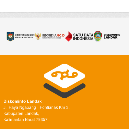
Diskominfo Landak
Jl. Raya Ngabang - Pontianak Km 3,
Kabupaten Landak,
Kalimantan Barat 79357