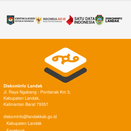
Diskominfo Landak
Jl. Raya Ngabang - Pontianak Km 3,
Kabupaten Landak,
Kalimantan Barat 79357
diskominfo@landakkab.go.id
Kabupaten Landak
Facebook