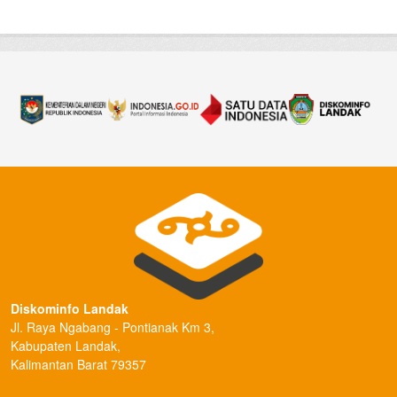
Diskominfo Landak
Jl. Raya Ngabang - Pontianak Km 3,
Kabupaten Landak,
Kalimantan Barat 79357