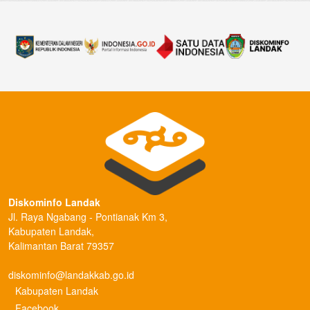
Diskominfo Landak
Jl. Raya Ngabang - Pontianak Km 3,
Kabupaten Landak,
Kalimantan Barat 79357
diskominfo@landakkab.go.id
Kabupaten Landak
Facebook