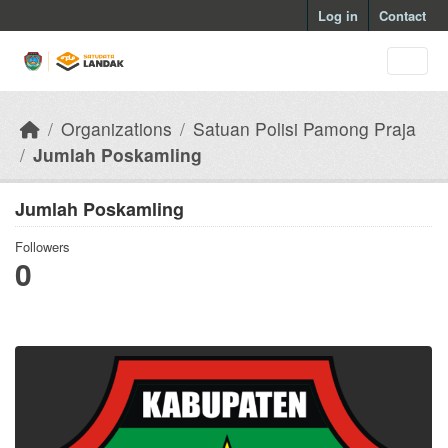
Skip to main content
Log in
Contact
Organizations
Satuan Polisi Pamong Praja
Jumlah Poskamling
Jumlah Poskamling
Followers
0