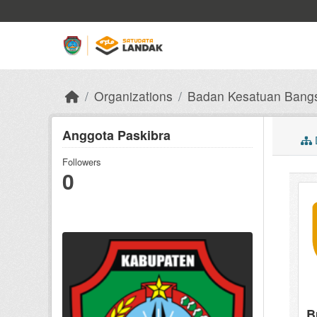
Skip to main content
Organizations
Badan Kesatuan Bangsa
Anggota Paskibra
Followers
0
B