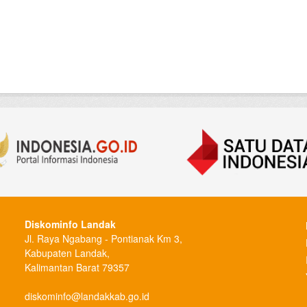
Diskominfo Landak
Jl. Raya Ngabang - Pontianak Km 3,
Kabupaten Landak,
Kalimantan Barat 79357
diskominfo@landakkab.go.id