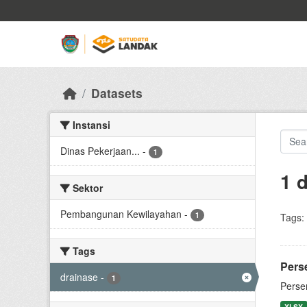
Skip to main content
Datasets
Instansi
Dinas Pekerjaan...
-
1
1 
Sektor
Pembangunan Kewilayahan
-
1
Tags:
Tags
Pers
drainase
-
1
Perse
XLSX