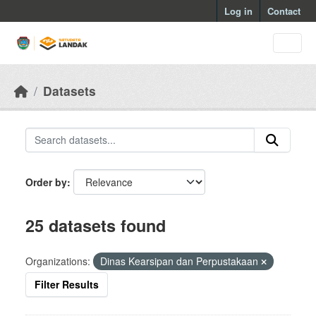
Skip to main content
Log in
Contact
Datasets
Order by
25 datasets found
Organizations:
Dinas Kearsipan dan Perpustakaan
Filter Results