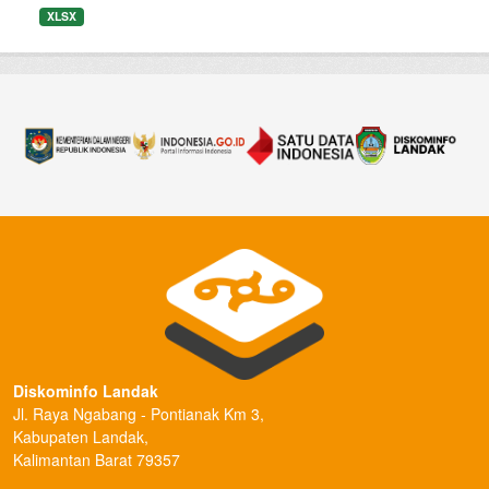
XLSX
Diskominfo Landak
Jl. Raya Ngabang - Pontianak Km 3,
Kabupaten Landak,
Kalimantan Barat 79357