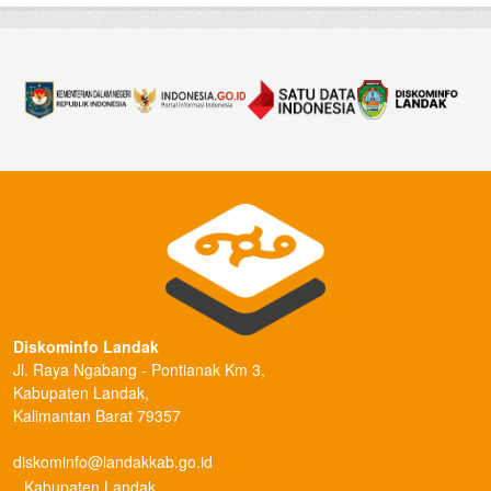
Diskominfo Landak
Jl. Raya Ngabang - Pontianak Km 3,
Kabupaten Landak,
Kalimantan Barat 79357
diskominfo@landakkab.go.id
Kabupaten Landak