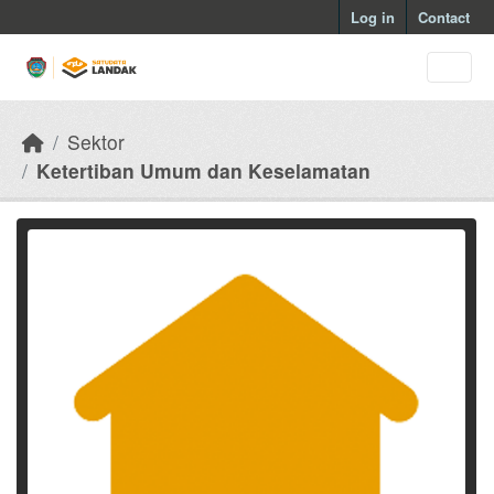
Skip to main content
Log in
Contact
Sektor
Ketertiban Umum dan Keselamatan