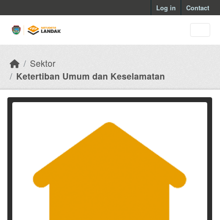
Skip to main content
Log in
Contact
Sektor
Ketertiban Umum dan Keselamatan