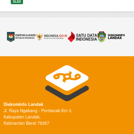
XLSX
Diskominfo Landak
Jl. Raya Ngabang - Pontianak Km 3,
Kabupaten Landak,
Kalimantan Barat 79357