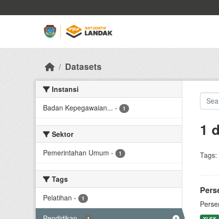
Skip to main content
Datasets
Instansi
Badan Kepegawaian...
-
1
1 
Sektor
Pemerintahan Umum
-
1
Tags:
Tags
Perse
Pelatihan
-
1
Perse
Pendidikan
-
1
XLSX