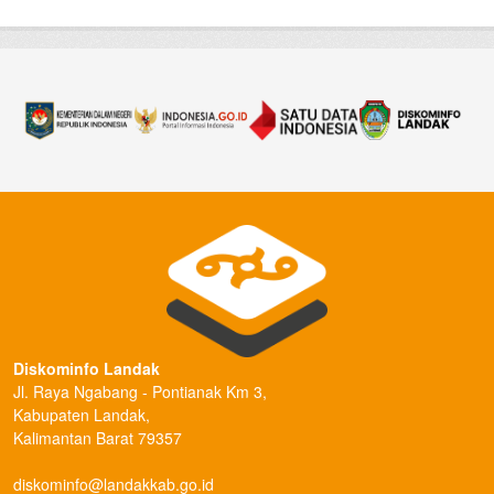
Diskominfo Landak
Jl. Raya Ngabang - Pontianak Km 3,
Kabupaten Landak,
Kalimantan Barat 79357
diskominfo@landakkab.go.id