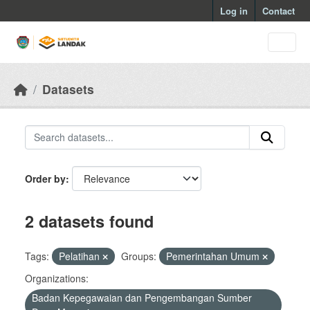
Skip to main content
Log in
Contact
Datasets
Order by
2 datasets found
Tags:
Pelatihan
Groups:
Pemerintahan Umum
Organizations:
Badan Kepegawaian dan Pengembangan Sumber