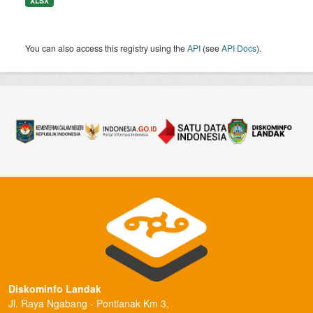
XLSX
You can also access this registry using the
API
(see
API Docs
).
Diskominfo Landak
Jl. Raya Ngabang - Pontianak Km 3,