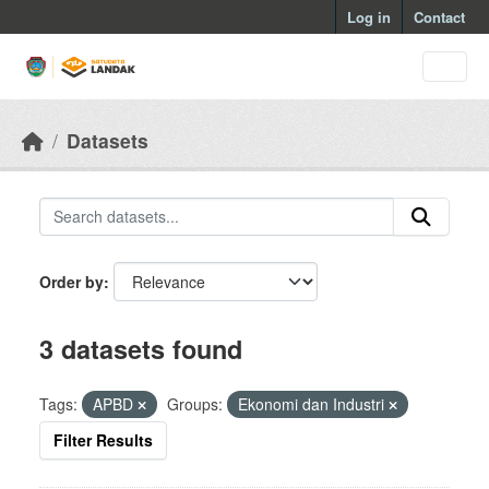
Skip to main content
Log in
Contact
Datasets
Order by
3 datasets found
Tags:
APBD
Groups:
Ekonomi dan Industri
Filter Results